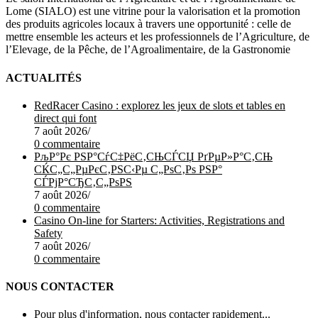
Lome (SIALO) est une vitrine pour la valorisation et la promotion
des produits agricoles locaux à travers une opportunité : celle de
mettre ensemble les acteurs et les professionnels de l’Agriculture, de
l’Elevage, de la Pêche, de l’Agroalimentaire, de la Gastronomie
ACTUALITÉS
RedRacer Casino : explorez les jeux de slots et tables en
direct qui font
7 août 2026
/
0 commentaire
РљР°Рє РЅР°СѓС‡РёС‚СЊСЃСЏ РґРµР»Р°С‚СЊ
СЌС„С„РµРєС‚РЅС‹Рµ С„РѕС‚Рѕ РЅР°
СЃРјР°СЂС‚С„РѕРЅ
7 août 2026
/
0 commentaire
Casino On-line for Starters: Activities, Registrations and
Safety
7 août 2026
/
0 commentaire
NOUS CONTACTER
Pour plus d'information, nous contacter rapidement...