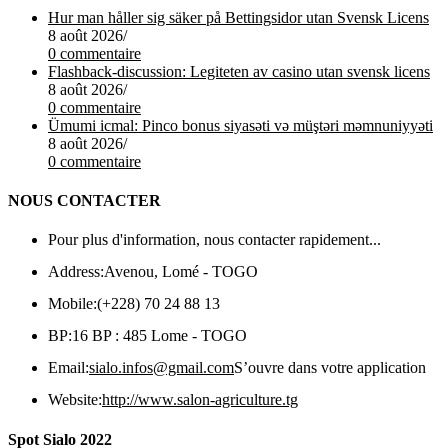
Hur man håller sig säker på Bettingsidor utan Svensk Licens
8 août 2026
/
0 commentaire
Flashback-discussion: Legiteten av casino utan svensk licens
8 août 2026
/
0 commentaire
Ümumi icmal: Pinco bonus siyasəti və müştəri məmnuniyyəti
8 août 2026
/
0 commentaire
NOUS CONTACTER
Pour plus d'information, nous contacter rapidement...
Address:
Avenou, Lomé - TOGO
Mobile:
(+228) 70 24 88 13
BP:
16 BP : 485 Lome - TOGO
Email:
sialo.infos@gmail.com
S’ouvre dans votre application
Website:
http://www.salon-agriculture.tg
Spot Sialo 2022