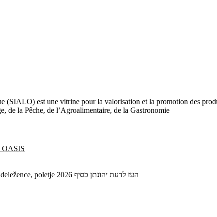
e (SIALO) est une vitrine pour la valorisation et la promotion des produi
age, de la Pêche, de l’Agroalimentaire, de la Gastronomie
ne OASIS
Vse dodatne kode Spinrise brez depozita za nove in obstoječe udeležence, poletje 2026 העז לדעת יהונתן כסיף