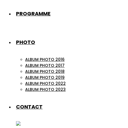
PROGRAMME
PHOTO
ALBUM PHOTO 2016
ALBUM PHOTO 2017
ALBUM PHOTO 2018
ALBUM PHOTO 2019
ALBUM PHOTO 2022
ALBUM PHOTO 2023
CONTACT