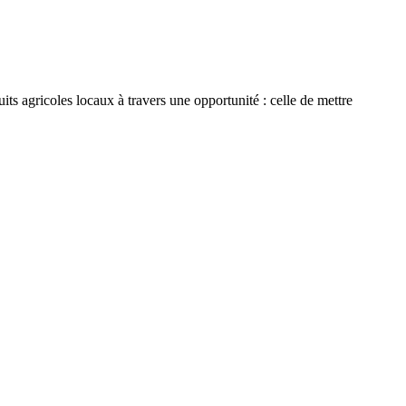
ts agricoles locaux à travers une opportunité : celle de mettre