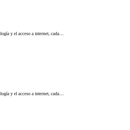
logía y el acceso a internet, cada…
logía y el acceso a internet, cada…