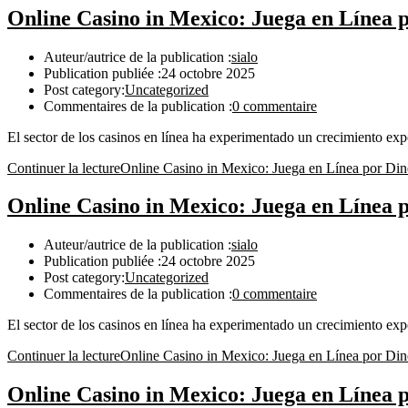
Online Casino in Mexico: Juega en Línea
Auteur/autrice de la publication :
sialo
Publication publiée :
24 octobre 2025
Post category:
Uncategorized
Commentaires de la publication :
0 commentaire
El sector de los casinos en línea ha experimentado un crecimiento exp
Continuer la lecture
Online Casino in Mexico: Juega en Línea por Di
Online Casino in Mexico: Juega en Línea
Auteur/autrice de la publication :
sialo
Publication publiée :
24 octobre 2025
Post category:
Uncategorized
Commentaires de la publication :
0 commentaire
El sector de los casinos en línea ha experimentado un crecimiento exp
Continuer la lecture
Online Casino in Mexico: Juega en Línea por Di
Online Casino in Mexico: Juega en Línea