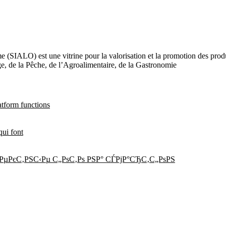
e (SIALO) est une vitrine pour la valorisation et la promotion des produi
age, de la Pêche, de l’Agroalimentaire, de la Gastronomie
atform functions
qui font
РєС‚РЅС‹Рµ С„РѕС‚Рѕ РЅР° СЃРјР°СЂС‚С„РѕРЅ