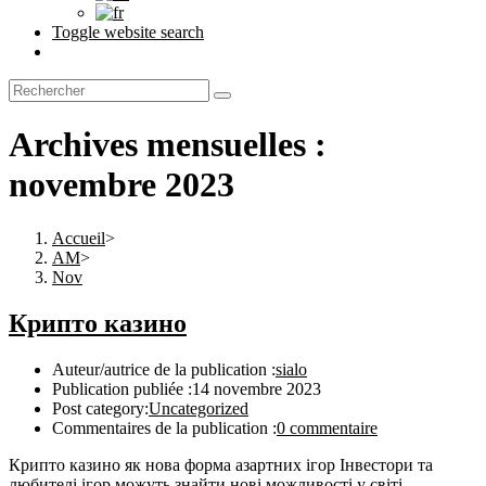
Toggle website search
Archives mensuelles :
novembre 2023
Accueil
>
AM
>
Nov
Крипто казино
Auteur/autrice de la publication :
sialo
Publication publiée :
14 novembre 2023
Post category:
Uncategorized
Commentaires de la publication :
0 commentaire
Крипто казино як нова форма азартних ігор Інвестори та
любителі ігор можуть знайти нові можливості у світі