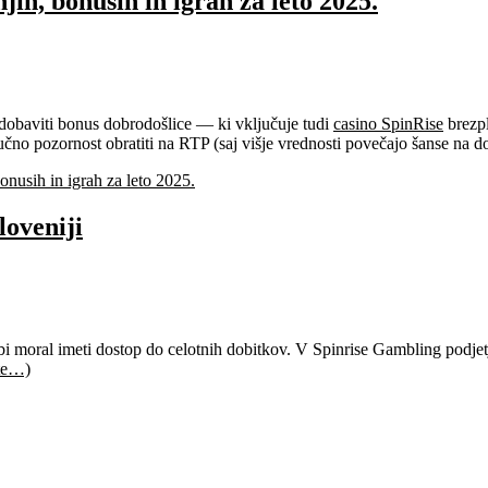
ih, bonusih in igrah za leto 2025.
dobaviti bonus dobrodošlice — ki vključuje tudi
casino SpinRise
brezpl
ljučno pozornost obratiti na RTP (saj višje vrednosti povečajo šanse na d
nusih in igrah za leto 2025.
loveniji
moral imeti dostop do celotnih dobitkov. V Spinrise Gambling podjetju l
ite…)