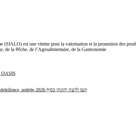
e (SIALO) est une vitrine pour la valorisation et la promotion des produi
age, de la Pêche, de l’Agroalimentaire, de la Gastronomie
ne OASIS
Vse dodatne kode Spinrise brez depozita za nove in obstoječe udeležence, poletje 2026 העז לדעת יהונתן כסיף