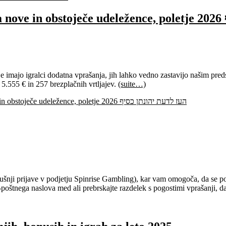
V
. Če imajo igralci dodatna vprašanja, jih lahko vedno zastavijo našim pre
 5.555 € in 257 brezplačnih vrtljajev.
(suite…)
Vse dodatne kode Spinrise brez depozita za nove in obstoječe udeležence, poletje 2026 העז לדעת יהונתן כסיף
kušnji prijave v podjetju Spinrise Gambling), kar vam omogoča, da se 
-poštnega naslova med ali prebrskajte razdelek s pogostimi vprašanji, d