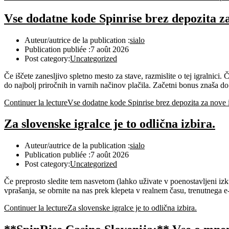
Auteur/autrice de la publication :
sialo
Publication publiée :
7 août 2026
Post category:
Uncategorized
Če iščete zanesljivo spletno mesto za stave, razmislite o tej igralnici
do najbolj priročnih in varnih načinov plačila. Začetni bonus znaša do
Continuer la lecture
Za slovenske igralce je to odlična izbira.
Auteur/autrice de la publication :
sialo
Publication publiée :
7 août 2026
Post category:
Uncategorized
Če preprosto sledite tem nasvetom (lahko uživate v poenostavljeni iz
vprašanja, se obrnite na nas prek klepeta v realnem času, trenutnega e
Continuer la lecture
Za slovenske igralce je to odlična izbira.