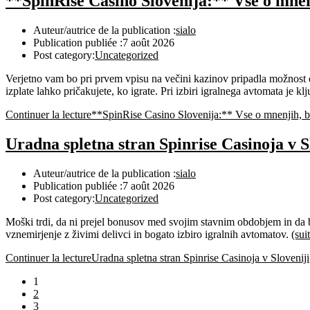
**SpinRise Casino Slovenija:** Vse o mnenj
Auteur/autrice de la publication :
sialo
Publication publiée :
7 août 2026
Post category:
Uncategorized
Verjetno vam bo pri prvem vpisu na večini kazinov pripadla možnost 
izplate lahko pričakujete, ko igrate. Pri izbiri igralnega avtomata je k
Continuer la lecture
**SpinRise Casino Slovenija:** Vse o mnenjih, bo
Uradna spletna stran Spinrise Casinoja v S
Auteur/autrice de la publication :
sialo
Publication publiée :
7 août 2026
Post category:
Uncategorized
Moški trdi, da ni prejel bonusov med svojim stavnim obdobjem in da bi 
vznemirjenje z živimi delivci in bogato izbiro igralnih avtomatov.
(su
Continuer la lecture
Uradna spletna stran Spinrise Casinoja v Sloveniji
1
2
3