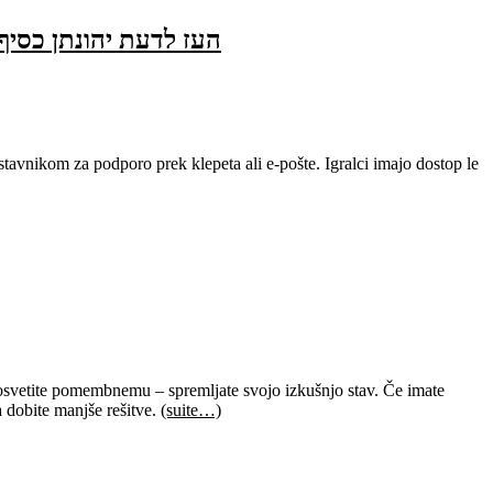
se dodatne kode Spinrise brez depozita za nove in obstoječe udeležence, poletje 2026 העז לדעת יהונתן כסיף
dstavnikom za podporo prek klepeta ali e-pošte. Igralci imajo dostop le
posvetite pomembnemu – spremljate svojo izkušnjo stav. Če imate
a dobite manjše rešitve.
(suite…)