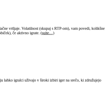
ačne vrtljaje. Volatilnost (skupaj s RTP-om), vam povedi, kolikšne
običek), če aktivno igrate.
(suite…)
ahko igralci uživajo v široki izbiri iger na srečo, ki združujejo