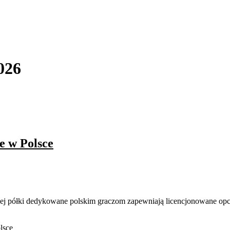
026
e w Polsce
zej półki dedykowane polskim graczom zapewniają licencjonowane opcj
lsce