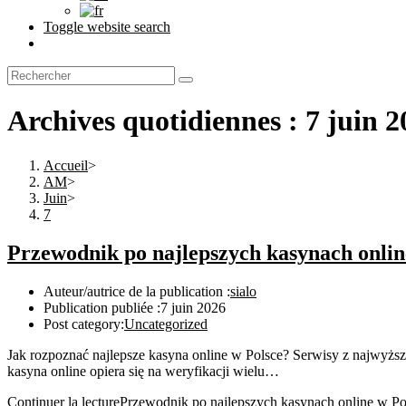
Toggle website search
Archives quotidiennes : 7 juin 2
Accueil
>
AM
>
Juin
>
7
Przewodnik po najlepszych kasynach onlin
Auteur/autrice de la publication :
sialo
Publication publiée :
7 juin 2026
Post category:
Uncategorized
Jak rozpoznać najlepsze kasyna online w Polsce? Serwisy z najwyżs
kasyna online opiera się na weryfikacji wielu…
Continuer la lecture
Przewodnik po najlepszych kasynach online w Po