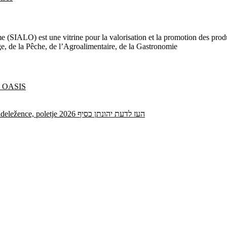
e (SIALO) est une vitrine pour la valorisation et la promotion des produi
age, de la Pêche, de l’Agroalimentaire, de la Gastronomie
ne OASIS
Vse dodatne kode Spinrise brez depozita za nove in obstoječe udeležence, poletje 2026 העז לדעת יהונתן כסיף