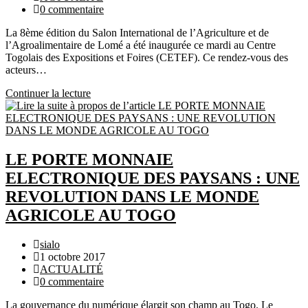
publication :
category:
Commentaires
0 commentaire
de
La 8ème édition du Salon International de l’Agriculture et de
la
l’Agroalimentaire de Lomé a été inaugurée ce mardi au Centre
publication :
Togolais des Expositions et Foires (CETEF). Ce rendez-vous des
acteurs…
Continuer la lecture
SIALO
2019,
le
Plan
Nation
de
LE PORTE MONNAIE
Développement
ELECTRONIQUE DES PAYSANS : UNE
est
au
REVOLUTION DANS LE MONDE
cœur
AGRICOLE AU TOGO
de
l’événement.
Auteur/autrice
sialo
de
Publication
1 octobre 2017
la
publiée :
Post
ACTUALITÉ
publication :
category:
Commentaires
0 commentaire
de
La gouvernance du numérique élargit son champ au Togo. Le
la