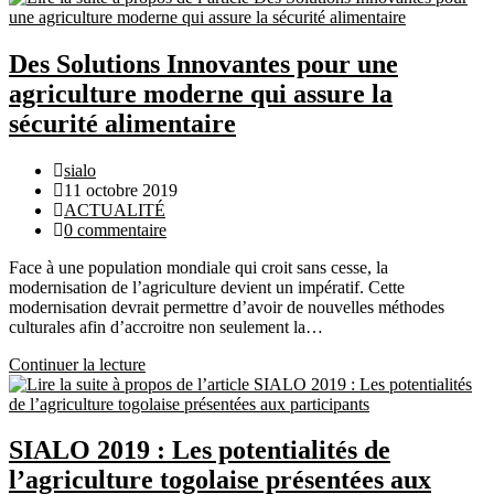
la
consommation
locale
Des Solutions Innovantes pour une
:
agriculture moderne qui assure la
Rôles
de
sécurité alimentaire
l’emballage
et
Auteur/autrice
sialo
du
de
Publication
11 octobre 2019
Packaging
la
publiée :
Post
ACTUALITÉ
publication :
category:
Commentaires
0 commentaire
de
Face à une population mondiale qui croit sans cesse, la
la
modernisation de l’agriculture devient un impératif. Cette
publication :
modernisation devrait permettre d’avoir de nouvelles méthodes
culturales afin d’accroitre non seulement la…
Continuer la lecture
Des
Solutions
Innovantes
pour
une
SIALO 2019 : Les potentialités de
agriculture
l’agriculture togolaise présentées aux
moderne