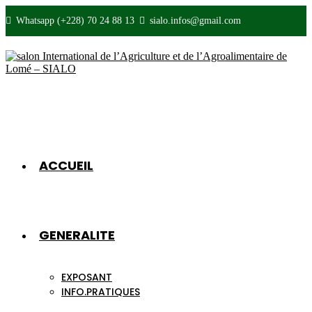
Skip
Whatsapp (+228) 70 24 88 13
sialo.infos@gmail.com
to
content
ACCUEIL
GENERALITE
EXPOSANT
INFO.PRATIQUES