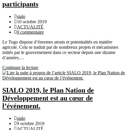
qui
participants
assure
la
Auteur/autrice
sialo
sécurité
de
Publication
10 octobre 2019
alimentaire
la
publiée :
Post
ACTUALITÉ
publication :
category:
Commentaires
0 commentaire
de
Le Togo dispose d’énormes atouts et potentialités en matière
la
agricole. Cela se traduit par de nombreux projets et mécanismes
publication :
initiés par le gouvernement dans ce secteur depuis une dizaine
d’années.…
Continuer la lecture
SIALO
2019
:
Les
potentialités
SIALO 2019, le Plan Nation de
de
Développement est au cœur de
l’agriculture
togolaise
l’événement.
présentées
aux
Auteur/autrice
sialo
participants
de
Publication
9 octobre 2019
la
publiée :
Post
ACTUALITÉ