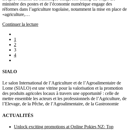
ministère des postes et de l’économie numérique engage des
publication :
réformes dans l’agriculture togolaise, notamment la mise en place de
«agriculture,…
Continuer la lecture
LE
PORTE
Go
MONNAIE
to
1
ELECTRONIQUE
the
2
DES
previous
3
PAYSANS
page
4
:
Aller
UNE
à
REVOLUTION
la
DANS
SIALO
page
LE
suivante
MONDE
Le salon International de l’Agriculture et de l’Agroalimentaire de
AGRICOLE
Lome (SIALO) est une vitrine pour la valorisation et la promotion
AU
des produits agricoles locaux à travers une opportunité : celle de
TOGO
mettre ensemble les acteurs et les professionnels de l’Agriculture, de
l’Elevage, de la Pêche, de l’Agroalimentaire, de la Gastronomie
ACTUALITÉS
Unlock exciting promotions at Online Pokies NZ: Top