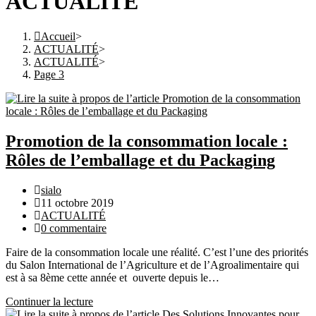
ACTUALITÉ
Accueil
>
ACTUALITÉ
>
ACTUALITÉ
>
Page 3
Promotion de la consommation locale :
Rôles de l’emballage et du Packaging
Auteur/autrice
sialo
de
Publication
11 octobre 2019
la
publiée :
Post
ACTUALITÉ
publication :
category:
Commentaires
0 commentaire
de
Faire de la consommation locale une réalité. C’est l’une des priorités
la
du Salon International de l’Agriculture et de l’Agroalimentaire qui
publication :
est à sa 8ème cette année et ouverte depuis le…
Continuer la lecture
Promotion
de