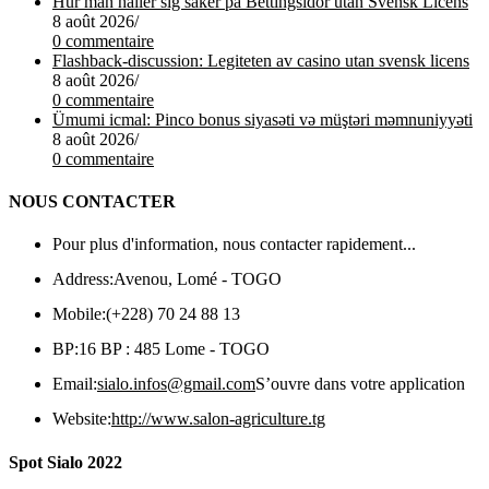
Hur man håller sig säker på Bettingsidor utan Svensk Licens
8 août 2026
/
0 commentaire
Flashback-discussion: Legiteten av casino utan svensk licens
8 août 2026
/
0 commentaire
Ümumi icmal: Pinco bonus siyasəti və müştəri məmnuniyyəti
8 août 2026
/
0 commentaire
NOUS CONTACTER
Pour plus d'information, nous contacter rapidement...
Address:
Avenou, Lomé - TOGO
Mobile:
(+228) 70 24 88 13
BP:
16 BP : 485 Lome - TOGO
Email:
sialo.infos@gmail.com
S’ouvre dans votre application
Website:
http://www.salon-agriculture.tg
Spot Sialo 2022