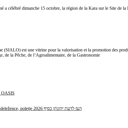
é a célébré dimanche 15 octobre, la région de la Kara sur le Site de la
e (SIALO) est une vitrine pour la valorisation et la promotion des produi
age, de la Pêche, de l’Agroalimentaire, de la Gastronomie
ne OASIS
Vse dodatne kode Spinrise brez depozita za nove in obstoječe udeležence, poletje 2026 העז לדעת יהונתן כסיף