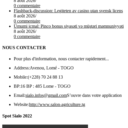
8 août 2026
/
0 commentaire
Flashback-discussion: Legiteten av casino utan svensk licens
8 août 2026
/
0 commentaire
Ümumi icmal: Pinco bonus siyasəti və müştəri məmnuniyyəti
8 août 2026
/
0 commentaire
NOUS CONTACTER
Pour plus d'information, nous contacter rapidement...
Address:
Avenou, Lomé - TOGO
Mobile:
(+228) 70 24 88 13
BP:
16 BP : 485 Lome - TOGO
Email:
sialo.infos@gmail.com
S’ouvre dans votre application
Website:
http://www.salon-agriculture.tg
Spot Sialo 2022