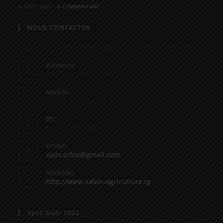
8 AOÛT 2026
/
0 COMMENTAIRE
NOUS CONTACTER
Pour plus d'information, nous contacter rapidement...
Address:
Avenou, Lomé - TOGO
Mobile:
(+228) 70 24 88 13
BP:
16 BP : 485 Lome - TOGO
Email:
sialo.infos@gmail.com
Website:
http://www.salon-agriculture.tg
Spot Sialo 2022