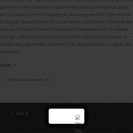
Journée Inades-Formation a donné l’occasion de mettre un zoom
sur la culture du mil. Composé de plusieurs variétés entre autres
le sorgho, l’eleusine et le fonio, le mil est une culture résiliente qui
concourt à la lutte contre l’insécurité alimentaire dans le monde.
Au Togo, cette culture intègre la tradition de certains peuples à
l’instar des populations du Nord et les Akposso dans la région des
plateaux.
(suite…)
Continuer La Lecture
SIALO
Le salon International de l’Agriculture et de
l’Agroalimentaire de Lome (SIALO) est une vitrine pour