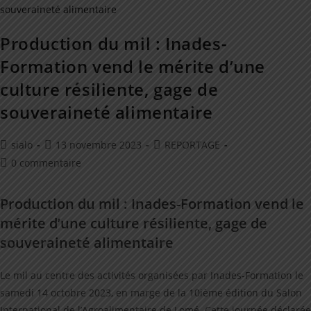
Production du mil : Inades-
Formation vend le mérite d’une
culture résiliente, gage de
souveraineté alimentaire
sialo
13 novembre 2023
REPORTAGE
0 commentaire
Production du mil : Inades-Formation vend le
mérite d’une culture résiliente, gage de
souveraineté alimentaire
Le mil au centre des activités organisées par Inades-Formation le
samedi 14 octobre 2023, en marge de la 10ième édition du Salon
International de l’Agroalimentaire de Lomé. Cette journée déclarée