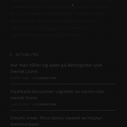
la valorisation et la promotion des produits agricoles
locaux à travers une opportunité : celle de mettre
ensemble les acteurs et les professionnels de
l’Agriculture, de l’Elevage, de la Pêche, de
l’Agroalimentaire, de la Gastronomie
ACTUALITÉS
Hur man håller sig säker på Bettingsidor utan
Svensk Licens
8 AOÛT 2026
/
0 COMMENTAIRE
Flashback-discussion: Legiteten av casino utan
svensk licens
8 AOÛT 2026
/
0 COMMENTAIRE
Ümumi icmal: Pinco bonus siyasəti və müştəri
məmnuniyyəti