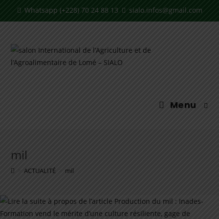
Whatsapp (+228) 70 24 88 13
sialo.infos@gmail.com
Menu
mil
>
ACTUALITÉ
>
mil