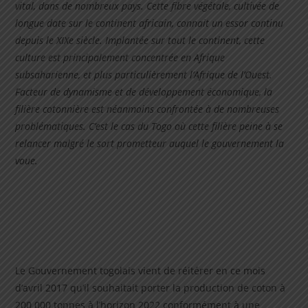
vital, dans de nombreux pays. Cette fibre végétale, cultivée de
longue date sur le continent africain, connait un essor continu
depuis le XIXe siècle. Implantée sur tout le continent, cette
culture est principalement concentrée en Afrique
subsaharienne, et plus particulièrement l’Afrique de l’Ouest.
Facteur de dynamisme et de développement économique, la
filière cotonnière est néanmoins confrontée à de nombreuses
problématiques. C’est le cas du Togo où cette filière peine à se
relancer malgré le sort prometteur auquel le gouvernement la
voue.
Le Gouvernement togolais vient de réitérer en ce mois
d’avril 2017 qu’il souhaitait porter la production de coton à
200 000 tonnes à l’horizon 2022 conformément à une