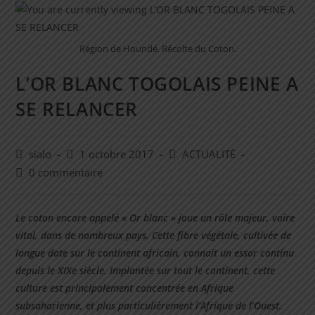
Région de Houndé. Récolte du Coton.
L’OR BLANC TOGOLAIS PEINE A
SE RELANCER
sialo
1 octobre 2017
ACTUALITÉ
0 commentaire
Le coton encore appelé « Or blanc » joue un rôle majeur, voire
vital, dans de nombreux pays. Cette fibre végétale, cultivée de
longue date sur le continent africain, connait un essor continu
depuis le XIXe siècle. Implantée sur tout le continent, cette
culture est principalement concentrée en Afrique
subsaharienne, et plus particulièrement l’Afrique de l’Ouest.