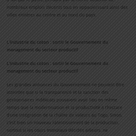
nombreux emplois décents tout en appauvrissant ainsi des
villes entières au centre et au nord du pays.
L’industrie du coton : sortir le Gouvernement du
management du secteur productif
L’industrie du coton : sortir le Gouvernement du
management du secteur productif
Les grandes annonces du Gouvernement ne peuvent être
atteintes que si la transparence et la sanction des
gestionnaires indélicats pouvaient avoir lieu en même
temps que la modernisation et la productivité à l’hectare
d’une intégration de la chaîne de valeurs au Togo. Sinon,
c’est bien un nouveau ralentissement de la production,
surtout si les cours mondiaux décidés ailleurs, ne