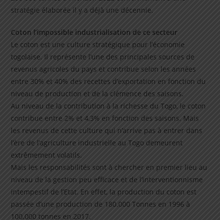
stratégie élaborée il y a déjà une décennie.
Coton l’impossible industrialisation de ce secteur
Le coton est une culture stratégique pour l’économie
togolaise. Il représente l’une des principales sources de
revenus agricoles du pays et contribue selon les années
entre 30% et 40% des recettes d’exportation en fonction du
niveau de production et de la clémence des saisons.
Au niveau de la contribution à la richesse du Togo, le coton
contribue entre 2% et 4,3% en fonction des saisons. Mais
les revenus de cette culture qui n’arrive pas à entrer dans
l’ère de l’agriculture industrielle au Togo demeurent
extrêmement volatils.
Mais les responsabilités sont à chercher en premier lieu au
niveau de la gestion peu efficace et de l’interventionnisme
intempestif de l’Etat. En effet, la production du coton est
passée d’une production de 180.000 Tonnes en 1996 à
100.000 tonnes en 2017.