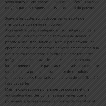
sinon toutes les entreprises publiques ou liées à l’Etat sont
dirigées par des responsables issus du parti du pouvoir.
Souvent les postes sont octroyés par une sorte de
méritocratie du zèle au sein du parti.
Alors émettre un avis indépendant sur l’intégration de la
chaine de valeur du coton en s’efforçant de donner la
priorité à l’industrialisation du secteur peut devenir une
opération périlleuse
en termes de licenciement
même si la
direction est compétente. Il faudra peut-être tenter des
intégrations directes avec les petites unités de couturiers
locaux comme ce qui se passe au Ghana voisin qui exporte
directement sa production sur la base de « produits
uniques » vers les Etats-Unis compte tenu de la difficulté à
faire des séries.
Mais, le coton suppose une expertise poussée et une
anticipation dans des domaines aussi variés que la
pluviométrie, la mise à niveau en termes de formation et