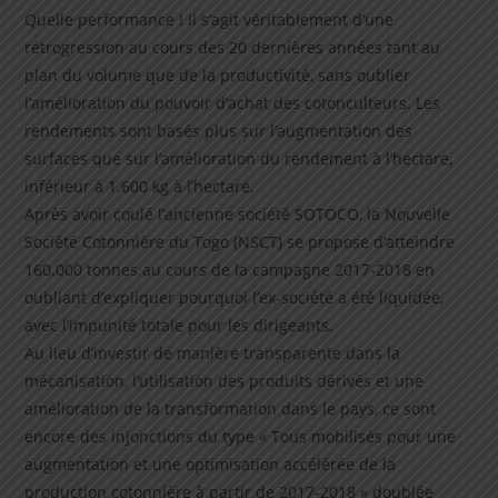
Quelle performance ! Il s’agit véritablement d’une
rétrogression au cours des 20 dernières années tant au
plan du volume que de la productivité, sans oublier
l’amélioration du pouvoir d’achat des cotonculteurs. Les
rendements sont basés plus sur l’augmentation des
surfaces que sur l’amélioration du rendement à l’hectare,
inférieur à 1.600 kg à l’hectare.
Après avoir coulé l’ancienne société SOTOCO, la Nouvelle
Société Cotonnière du Togo (NSCT) se propose d’atteindre
160.000 tonnes au cours de la campagne 2017-2018 en
oubliant d’expliquer pourquoi l’ex-société a été liquidée,
avec l’impunité totale pour les dirigeants.
Au lieu d’investir de manière transparente dans la
mécanisation, l’utilisation des produits dérivés et une
amélioration de la transformation dans le pays, ce sont
encore des injonctions du type « Tous mobilisés pour une
augmentation et une optimisation accélérée de la
production cotonnière à partir de 2017-2018 » doublée