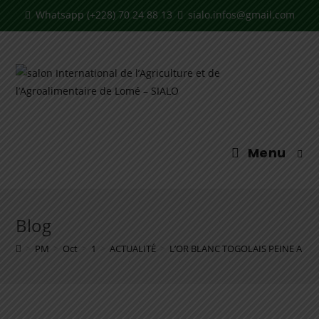
Whatsapp (+228) 70 24 88 13
sialo.infos@gmail.com
Menu
Blog
>
PM
>
Oct
>
1
>
ACTUALITÉ
>
L’OR BLANC TOGOLAIS PEINE A SE