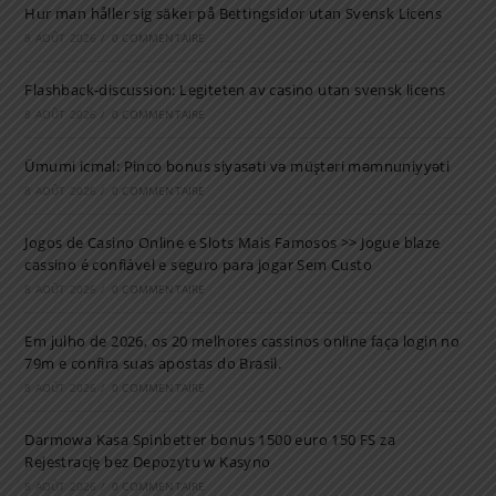
Hur man håller sig säker på Bettingsidor utan Svensk Licens
8 AOÛT 2026
/
0 COMMENTAIRE
Flashback-discussion: Legiteten av casino utan svensk licens
8 AOÛT 2026
/
0 COMMENTAIRE
Ümumi icmal: Pinco bonus siyasəti və müştəri məmnuniyyəti
8 AOÛT 2026
/
0 COMMENTAIRE
Jogos de Casino Online e Slots Mais Famosos >> Jogue blaze
cassino é confiável e seguro para jogar Sem Custo
8 AOÛT 2026
/
0 COMMENTAIRE
Em julho de 2026, os 20 melhores cassinos online faça login no
79m e confira suas apostas do Brasil.
8 AOÛT 2026
/
0 COMMENTAIRE
Darmowa Kasa Spinbetter bonus 1500 euro 150 FS za
Rejestrację bez Depozytu w Kasyno
8 AOÛT 2026
/
0 COMMENTAIRE