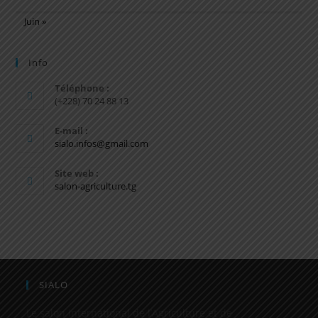
Juin »
Info
Téléphone :
(+228) 70 24 88 13
E-mail :
sialo.infos@gmail.com
Site web :
salon-agriculture.tg
SIALO
Le salon International de l’Agriculture et de