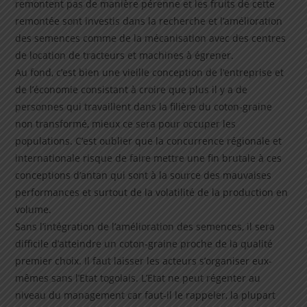
remontent pas de manière pérenne et les fruits de cette
remontée sont investis dans la recherche et l’amélioration
des semences comme de la mécanisation avec des centres
de location de tracteurs et machines à égrener.
Au fond, c’est bien une vieille conception de l’entreprise et
de l’économie consistant à croire que plus il y a de
personnes qui travaillent dans la filière du coton-graine
non transformé, mieux ce sera pour occuper les
populations. C’est oublier que la concurrence régionale et
internationale risque de faire mettre une fin brutale à ces
conceptions d’antan qui sont à la source des mauvaises
performances et surtout de la volatilité de la production en
volume.
Sans l’intégration de l’amélioration des semences, il sera
difficile d’atteindre un coton-graine proche de la qualité
premier choix. Il faut laisser les acteurs s’organiser eux-
mêmes sans l’Etat togolais. L’Etat ne peut régenter au
niveau du management car faut-il le rappeler, la plupart