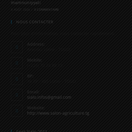
məmnuniyyəti
8 AOÛT 2026
/
0 COMMENTAIRE
NOUS CONTACTER
Pour plus d'information, nous contacter rapidement...
Address:
Avenou, Lomé - TOGO
Mobile:
(+228) 70 24 88 13
BP:
16 BP : 485 Lome - TOGO
Email:
sialo.infos@gmail.com
Website:
http://www.salon-agriculture.tg
Spot Sialo 2022