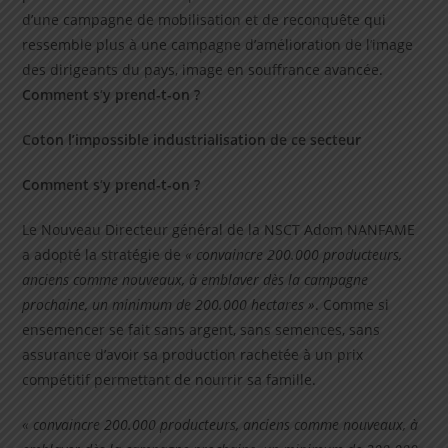
d’une campagne de mobilisation et de reconquête qui
ressemble plus à une campagne d’amélioration de l’image
des dirigeants du pays, image en souffrance avancée.
Comment s’y prend-t-on ?
Coton l’impossible industrialisation de ce secteur
Comment s’y prend-t-on ?
Le Nouveau Directeur général de la NSCT Adom NANFAME
a adopté la stratégie de
« convaincre 200.000 producteurs,
anciens comme nouveaux, à emblaver dès la campagne
prochaine, un minimum de 200.000 hectares »
. Comme si
ensemencer se fait sans argent, sans semences, sans
assurance d’avoir sa production rachetée à un prix
compétitif permettant de nourrir sa famille.
« convaincre 200.000 producteurs, anciens comme nouveaux, à