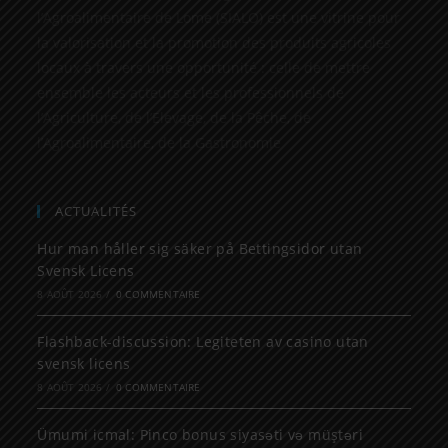
l’Agroalimentaire de Lome (SIALO) est une vitrine pour
la valorisation et la promotion des produits agricoles
locaux à travers une opportunité : celle de mettre
ensemble les acteurs et les professionnels de
l’Agriculture, de l’Elevage, de la Pêche, de
l’Agroalimentaire, de la Gastronomie
ACTUALITÉS
Hur man håller sig säker på Bettingsidor utan
Svensk Licens
8 AOÛT 2026
/
0 COMMENTAIRE
Flashback-discussion: Legiteten av casino utan
svensk licens
8 AOÛT 2026
/
0 COMMENTAIRE
Ümumi icmal: Pinco bonus siyasəti və müştəri