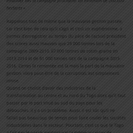
emblaver dès la campagne prochaine, un minimum de 200.000
hectares »
Rappelons tout de même que la mauvaise gestion passée,
car c’est bien de cela qu’il s’agit et c’est un euphémisme, a
permis d’enregistrer au temps du père de l’actuel président
des scores aussi mauvais que 28 000 tonnes lors de la
campagne 2009-2010, 67 000 tonnes de coton-graine en
2013-2014 et de 81 000 tonnes lors de la campagne 2015-
2016. Certes la remontée est là mais la part de la mauvaise
gestion, voire peut-être de la corruption, est simplement
omise.
Quand on choisit d’avoir des industries de la
transformation au centre et au nord du Togo alors qu’il faut
passer par le port situé au sud du pays pour les
débouchés, il y a un problème. Aussi, il est sûr qu’il ne
fallait pas beaucoup de temps pour faire couler les sociétés
industrielles dans le secteur. Pourtant, c’est ce que le Togo
a fait par le passé, perdant par la même occasion de