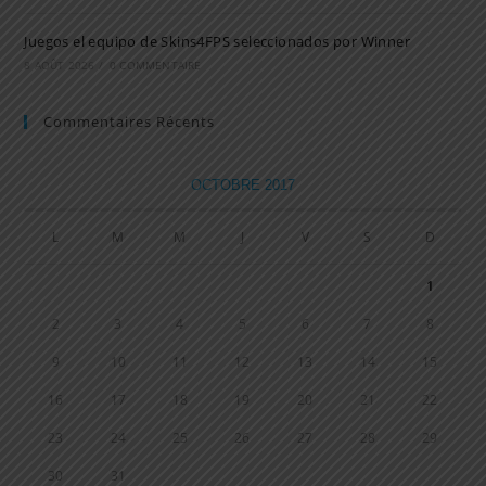
Juegos el equipo de Skins4FPS seleccionados por Winner
8 AOÛT 2026
/
0 COMMENTAIRE
Commentaires Récents
OCTOBRE 2017
L
M
M
J
V
S
D
1
2
3
4
5
6
7
8
9
10
11
12
13
14
15
16
17
18
19
20
21
22
23
24
25
26
27
28
29
30
31