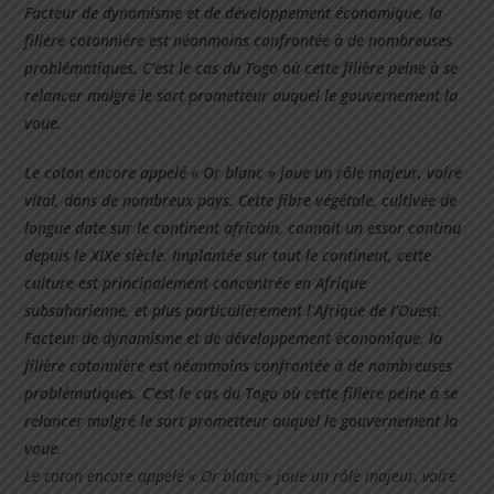
Facteur de dynamisme et de développement économique, la
filière cotonnière est néanmoins confrontée à de nombreuses
problématiques. C’est le cas du Togo où cette filière peine à se
relancer malgré le sort prometteur auquel le gouvernement la
voue.
Le coton encore appelé « Or blanc » joue un rôle majeur, voire
vital, dans de nombreux pays. Cette fibre végétale, cultivée de
longue date sur le continent africain, connait un essor continu
depuis le XIXe siècle. Implantée sur tout le continent, cette
culture est principalement concentrée en Afrique
subsaharienne, et plus particulièrement l’Afrique de l’Ouest.
Facteur de dynamisme et de développement économique, la
filière cotonnière est néanmoins confrontée à de nombreuses
problématiques. C’est le cas du Togo où cette filière peine à se
relancer malgré le sort prometteur auquel le gouvernement la
voue.
Le coton encore appelé « Or blanc » joue un rôle majeur, voire