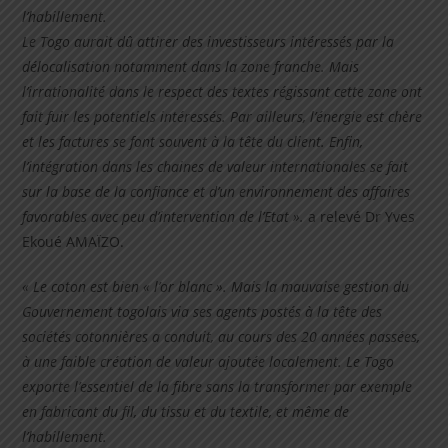
l’habillement.
Le Togo aurait dû attirer des investisseurs intéressés par la
délocalisation notamment dans la zone franche. Mais
l’irrationalité dans le respect des textes régissant cette zone ont
fait fuir les potentiels intéressés. Par ailleurs, l’énergie est chère
et les factures se font souvent à la tête du client. Enfin,
l’intégration dans les chaines de valeur internationales se fait
sur la base de la confiance et d’un environnement des affaires
favorables avec peu
d’intervention de l’Etat ».
a relevé Dr Yves
Ekoué AMAÏZO.
« Le coton est bien « l’or blanc ». Mais la mauvaise gestion du
Gouvernement togolais via ses agents postés à la tête des
sociétés cotonnières a conduit, au cours des 20 années passées,
à une faible création de valeur ajoutée localement. Le Togo
exporte l’essentiel de la fibre sans la transformer par exemple
en fabricant du fil, du tissu et du textile, et même de
l’habillement.