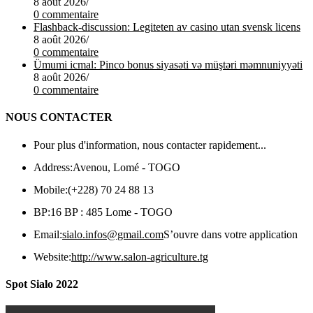
8 août 2026
/
0 commentaire
Flashback-discussion: Legiteten av casino utan svensk licens
8 août 2026
/
0 commentaire
Ümumi icmal: Pinco bonus siyasəti və müştəri məmnuniyyəti
8 août 2026
/
0 commentaire
NOUS CONTACTER
Pour plus d'information, nous contacter rapidement...
Address:
Avenou, Lomé - TOGO
Mobile:
(+228) 70 24 88 13
BP:
16 BP : 485 Lome - TOGO
Email:
sialo.infos@gmail.com
S’ouvre dans votre application
Website:
http://www.salon-agriculture.tg
Spot Sialo 2022