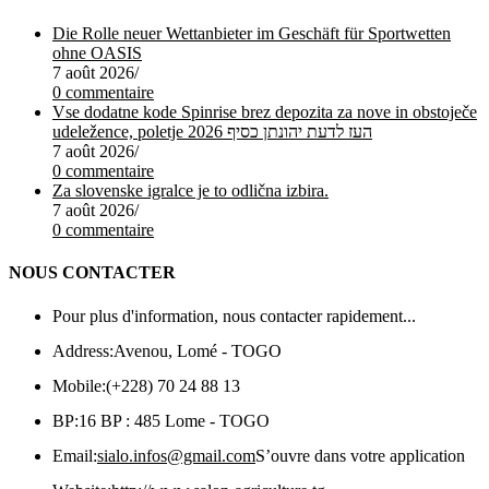
Die Rolle neuer Wettanbieter im Geschäft für Sportwetten
ohne OASIS
7 août 2026
/
0 commentaire
Vse dodatne kode Spinrise brez depozita za nove in obstoječe
udeležence, poletje 2026 העז לדעת יהונתן כסיף
7 août 2026
/
0 commentaire
Za slovenske igralce je to odlična izbira.
7 août 2026
/
0 commentaire
NOUS CONTACTER
Pour plus d'information, nous contacter rapidement...
Address:
Avenou, Lomé - TOGO
Mobile:
(+228) 70 24 88 13
BP:
16 BP : 485 Lome - TOGO
Email:
sialo.infos@gmail.com
S’ouvre dans votre application